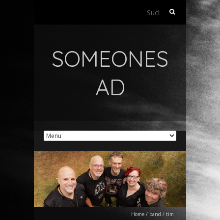
Suchen
nach:
SOMEONES
AD
Home
/
band
/
tim