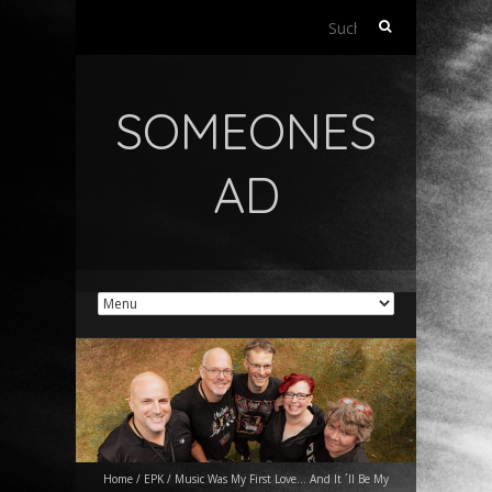
Suchen
nach:
SOMEONES
AD
Home
/
EPK
/
Music Was My First Love… And It ´ll Be My