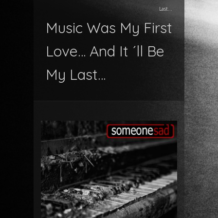
Last…
Music Was My First
Love… And It ´ll Be
My Last…