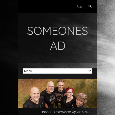
Suchen
nach:
SOMEONES
AD
Home
/
EPK
/
someonesadlogo-2017-09-01