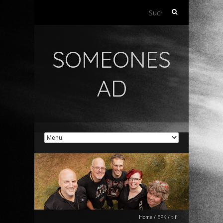
Suchen
nach:
SOMEONES
AD
Home
/
EPK
/
tif