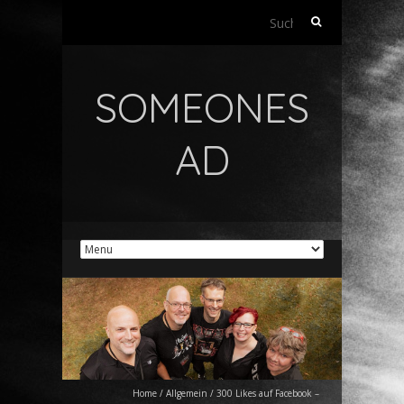
Suchen
nach:
SOMEONES
AD
Home
/
Allgemein
/
300 Likes auf Facebook –