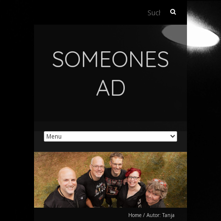
Suchen
nach:
SOMEONES
AD
Home
/
Autor:
Tanja