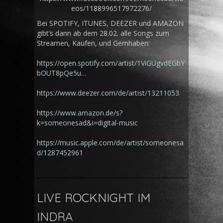
eos/1188996517972276/
Bei SPOTIFY, ITUNES, DEEZER und AMAZON
gibt’s dann ab dem 28.02. alle Songs zum
Streamen, Kaufen, und Gernhaben:
https://open.spotify.com/artist/1ViGUgvdEGbY
bOUT8pQe5u…
https://www.deezer.com/de/artist/13211053
https://www.amazon.de/s?
k=someonesad&i=digital-music
https://music.apple.com/de/artist/someonesa
d/1287452961
LIVE ROCKNIGHT IM
INDRA