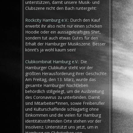
unterstützen, damit unsere Musik- und
Clubszene nicht den Bach runtergeht:
Rockcity
Hamburg
e.V.:
Durch den Kauf
erwerbt ihr also nicht nur einen schicken
Hoodie oder ein aussagekräftiges Shirt,
sondern tut auch etwas Gutes für den
Erhalt der Hamburger Musikszene. Besser
könnt’s ja wohl kaum sein!
Clubkombinat
Hamburg
e.V.:
Die
Hamburger Clubkultur steht vor der
größten Herausforderung ihrer Geschichte.
Am Freitag, den 13. März, wurde das
gesamte Hamburger Nachtleben
behördlich stillgelegt, um die Ausbreitung
des Coronavirus zu unterbinden. Damit
sind Mitarbeiter*innen, sowie Freiberufler
und Kulturschaffende schlagartig ohne
Einkommen und die vielen für Hamburg
identitätsstiftenden Orte stehen vor der
Insolvenz. Unterstützt uns jetzt, um in
Hamburg ein Clubsterben von