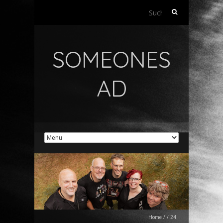
Suchen
nach:
SOMEONES
AD
Home
/
/
24