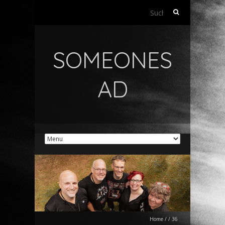
Suchen
nach:
SOMEONES
AD
Home
/
/
36