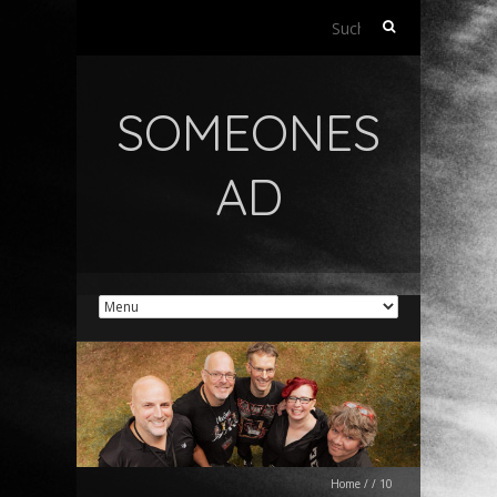
Suchen
nach:
SOMEONES
AD
Home
/
/
10