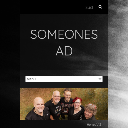
Suchen
nach:
SOMEONES
AD
Home
/
/
2