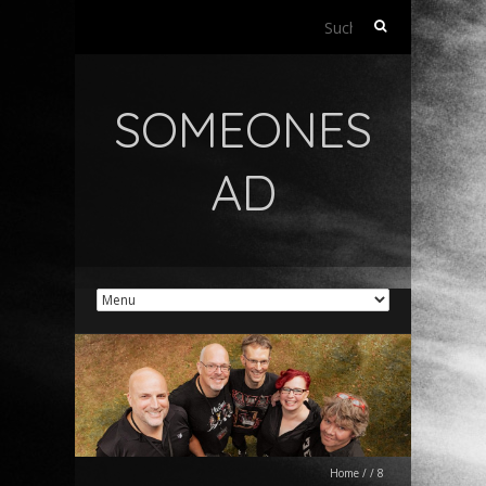
Suchen
nach:
SOMEONES
AD
Home
/
/
8