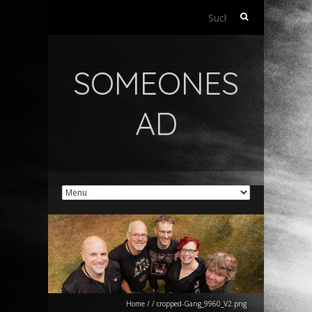
Suchen
nach:
SOMEONES
AD
Home
/
/
cropped-Gang_9960_V2.png