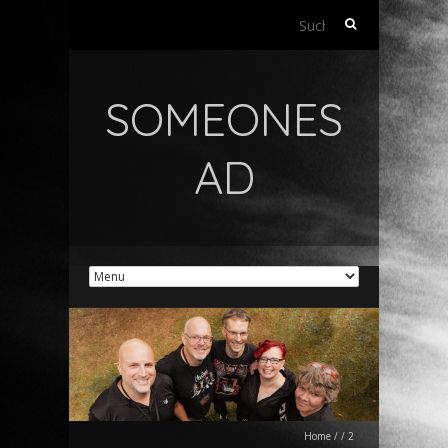
Suchen
nach:
SOMEONES
AD
Home
/
/
2