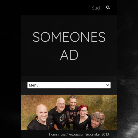
Suchen
nach:
SOMEONES
AD
Home
/
pics
/
Fotosession September 2013