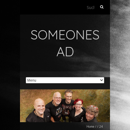
Suchen
nach:
SOMEONES
AD
Home
/
/
24