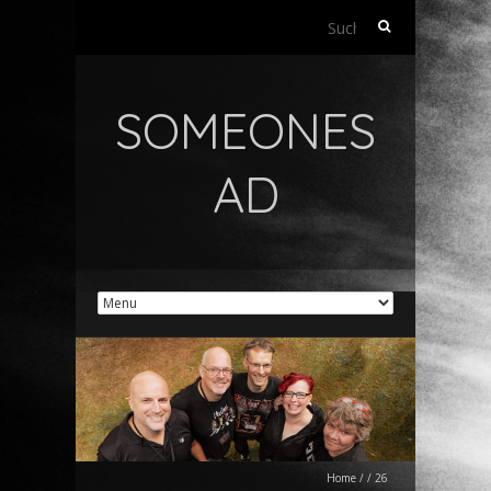
Suchen
nach:
SOMEONES
AD
Home
/
/
26