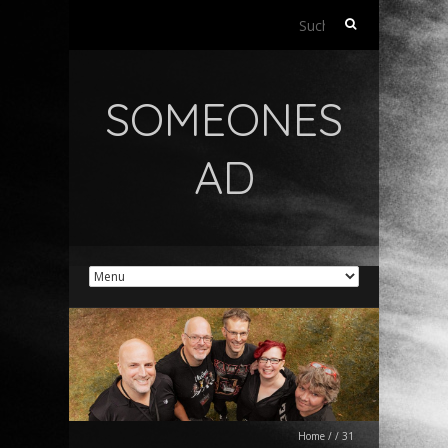
Suchen
nach:
SOMEONES
AD
Home
/
/
31