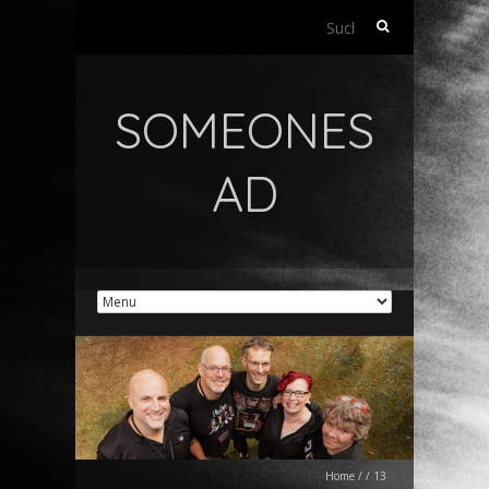
Suchen
nach:
SOMEONES
AD
Home
/
/
13