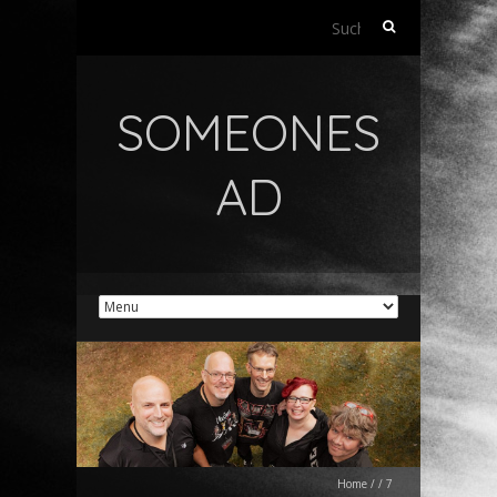
Suchen
nach:
SOMEONES
AD
Home
/
/
7