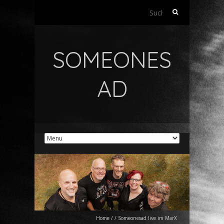
Suchen
nach:
SOMEONES
AD
Home
/
/
Someonesad live im MarX