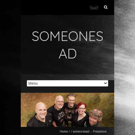
Suchen
nach:
SOMEONES
AD
Home
/
/
someonesad – Pressetext