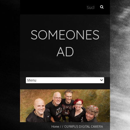
Suchen
nach:
SOMEONES
AD
Home
/
/
OLYMPUS DIGITAL CAMERA