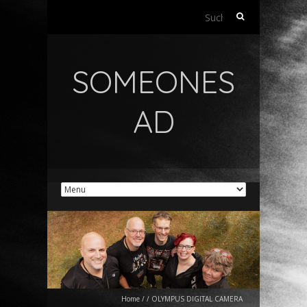
Suchen
nach:
SOMEONES
AD
Home
/
/
OLYMPUS DIGITAL CAMERA